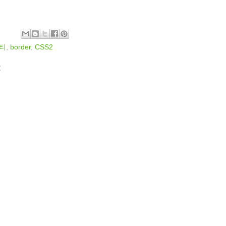
티
,
border
,
CSS2
: