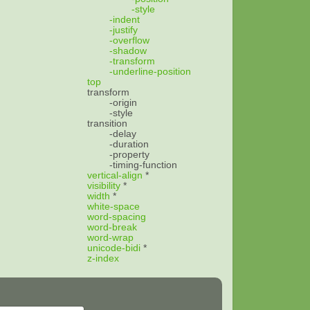
-style
-indent
-justify
-overflow
-shadow
-transform
-underline-position
top
transform
-origin
-style
transition
-delay
-duration
-property
-timing-function
vertical-align
*
visibility
*
width
*
white-space
word-spacing
word-break
word-wrap
unicode-bidi
*
z-index