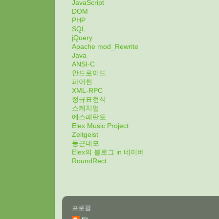
JavaScript
DOM
PHP
SQL
jQuery
Apache mod_Rewrite
Java
ANSI-C
안드로이드
파이썬
XML-RPC
정규표현식
스케치업
에스페란토
Elex Music Project
Zeitgeist
둥근네모
Elex의 블로그 in 네이버
RoundRect
프로필