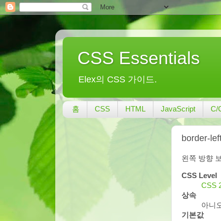
CSS Essentials
Elex의 CSS 가이드.
홈
CSS
HTML
JavaScript
C/
border-lef
왼쪽 방향 
CSS Level
CSS 
상속
아니
기본값