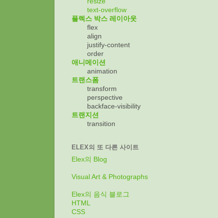
resize
text-overflow
플렉스 박스 레이아웃
flex
align
justify-content
order
애니메이션
animation
트랜스폼
transform
perspective
backface-visibility
트랜지션
transition
ELEX의 또 다른 사이트
Elex의 Blog
Visual Art & Photographs
Elex의 음식 블로그
HTML
CSS