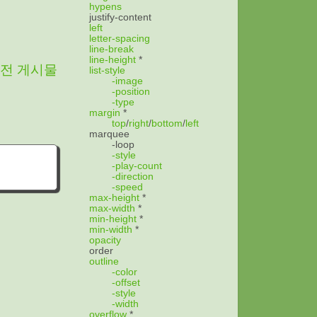
hypens
justify-content
left
letter-spacing
line-break
line-height
*
전 게시물
list-style
-image
-position
-type
margin
*
top
/
right
/
bottom
/
left
marquee
-loop
-style
-play-count
-direction
-speed
max-height
*
max-width
*
min-height
*
min-width
*
opacity
order
outline
-color
-offset
-style
-width
overflow
*