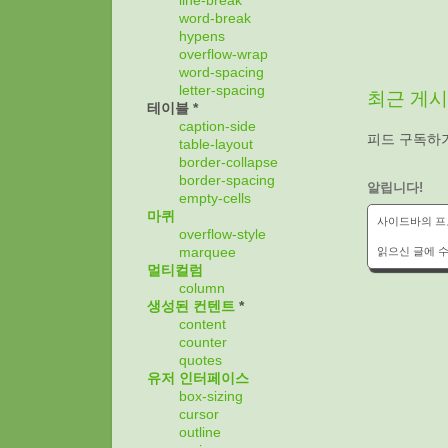
line-break
word-break
hypens
overflow-wrap
word-spacing
letter-spacing
최근 게
테이블 *
caption-side
피드 구독하
table-layout
border-collapse
border-spacing
알립니다!
empty-cells
마퀴
사이드바의 프로
overflow-style
읽으신 글에 수
marquee
멀티컬럼
column
생성된 컨텐트
*
content
counter
quotes
유저 인터페이스
box-sizing
cursor
outline