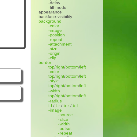
-delay
-fill-mode
appearance
backface-visibility
background
-color
-image
-position
-repeat
-attachment
-size
-origin
-clip
border
top
/
right
/
bottom
/
left
-color
top
/
right
/
bottom
/
left
-style
top
/
right
/
bottom
/
left
-width
top
/
right
/
bottom
/
left
-radius
t-l
/
t-r
/
b-r
/
b-l
-image
-source
-slice
-width
-outset
-repeat