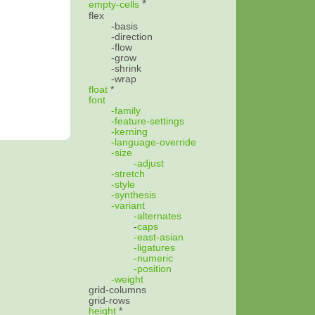
*
empty-cells
flex
-basis
-direction
-flow
-grow
-shrink
-wrap
float
*
font
-family
-feature-settings
-kerning
-language-override
-size
-adjust
-stretch
-style
-synthesis
-variant
-alternates
-
caps
-east-asian
-ligatures
-numeric
-position
-weight
grid-columns
grid-rows
height
*