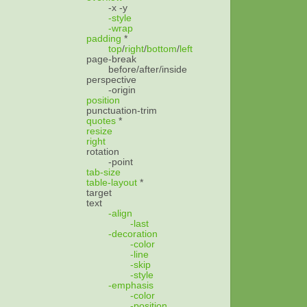
-x
-y
-style
-wrap
padding
*
top
/
right
/
bottom
/
left
page-break
before/after/inside
perspective
-origin
position
punctuation-trim
quotes
*
resize
right
rotation
-point
tab-size
table-layout
*
target
text
-align
-last
-decoration
-color
-line
-skip
-style
-emphasis
-color
-position