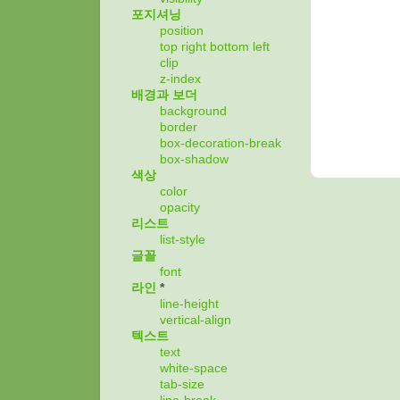
포지셔닝
position
top
right
bottom
left
clip
z-index
배경과 보더
background
border
box-decoration-break
box-shadow
색상
color
opacity
리스트
list-style
글꼴
font
라인
*
line-height
vertical-align
텍스트
text
white-space
tab-size