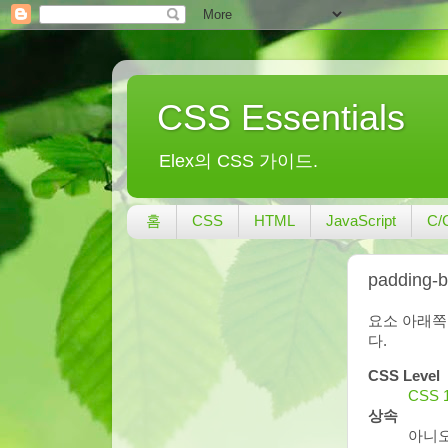
CSS Essentials
Elex의 CSS 가이드.
홈
CSS
HTML
JavaScript
C/
padding-
요소 아래쪽
다.
CSS Level
CSS 
상속
아니