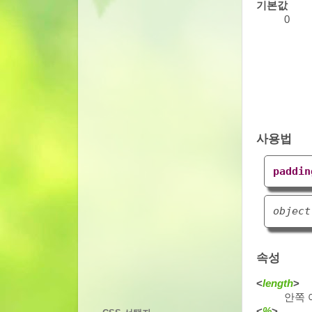
기본값
0
사용법
paddin
object
속성
<
length
>
안쪽 
<
%
>