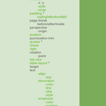
-x
-y
-style
-wrap
padding
*
top
/
right
/
bottom
/
left
page-break
before/after/inside
perspective
-origin
position
punctuation-trim
quotes
*
resize
right
rotation
-point
tab-size
table-layout
*
target
text
-align
-last
-decoration
-color
-line
-skip
-style
-emphasis
-color
-position