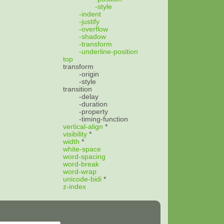
-style
-indent
-justify
-overflow
-shadow
-transform
-underline-position
top
transform
-origin
-style
transition
-delay
-duration
-property
-timing-function
vertical-align
*
visibility
*
width
*
white-space
word-spacing
word-break
word-wrap
unicode-bidi
*
z-index