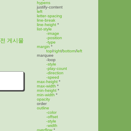
hypens
justify-content
left
letter-spacing
line-break
line-height
*
list-style
-image
-position
전 게시물
-type
margin
*
top
/
right
/
bottom
/
left
marquee
-loop
-style
-play-count
-direction
-speed
max-height
*
max-width
*
min-height
*
min-width
*
opacity
order
outline
-color
-offset
-style
-width
overflow
*