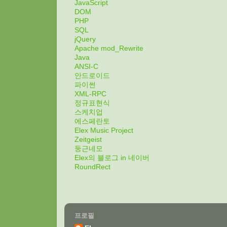
JavaScript
DOM
PHP
SQL
jQuery
Apache mod_Rewrite
Java
ANSI-C
안드로이드
파이썬
XML-RPC
정규표현식
스케치업
에스페란토
Elex Music Project
Zeitgeist
둥근네모
Elex의 블로그 in 네이버
RoundRect
프로필