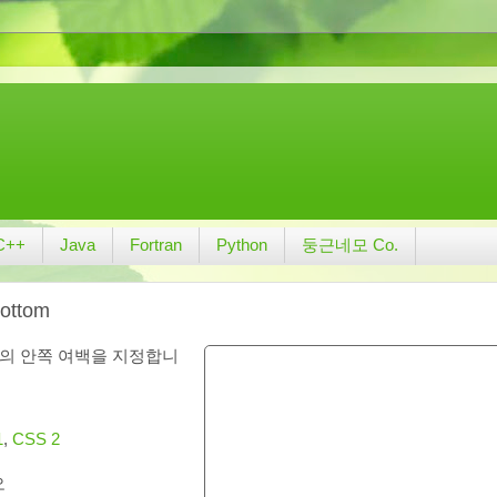
C++
Java
Fortran
Python
둥근네모 Co.
bottom
의 안쪽 여백을 지정합니
1
,
CSS 2
오