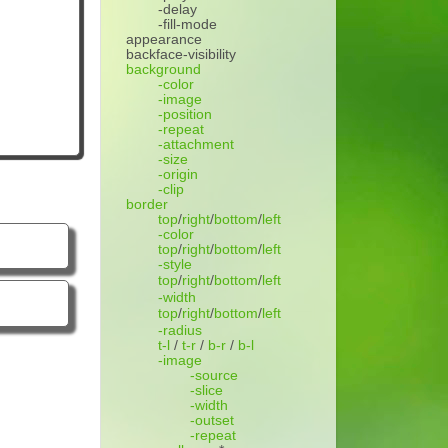
-delay
-fill-mode
appearance
backface-visibility
background
-color
-image
-position
-repeat
-attachment
-size
-origin
-clip
border
top
/
right
/
bottom
/
left
-color
top
/
right
/
bottom
/
left
-style
top
/
right
/
bottom
/
left
-width
top
/
right
/
bottom
/
left
-radius
t-l
/
t-r
/
b-r
/
b-l
-image
-source
-slice
-width
-outset
-repeat