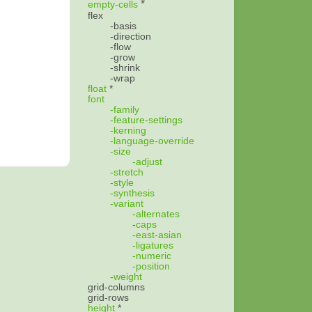
*
empty-cells
flex
-basis
-direction
-flow
-grow
-shrink
-wrap
float
*
font
-family
-feature-settings
-kerning
-language-override
-size
-adjust
-stretch
-style
-synthesis
-variant
-alternates
-
caps
-east-asian
-ligatures
-numeric
-position
-weight
grid-columns
grid-rows
height
*