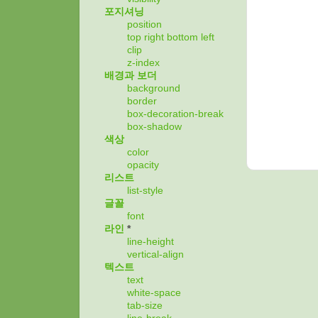
포지셔닝
position
top
right
bottom
left
clip
z-index
배경과 보더
background
border
box-decoration-break
box-shadow
색상
color
opacity
리스트
list-style
글꼴
font
라인
*
line-height
vertical-align
텍스트
text
white-space
tab-size