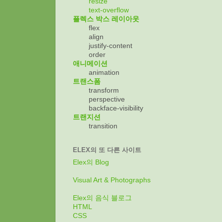
resize
text-overflow
플렉스 박스 레이아웃
flex
align
justify-content
order
애니메이션
animation
트랜스폼
transform
perspective
backface-visibility
트랜지션
transition
ELEX의 또 다른 사이트
Elex의 Blog
Visual Art & Photographs
Elex의 음식 블로그
HTML
CSS