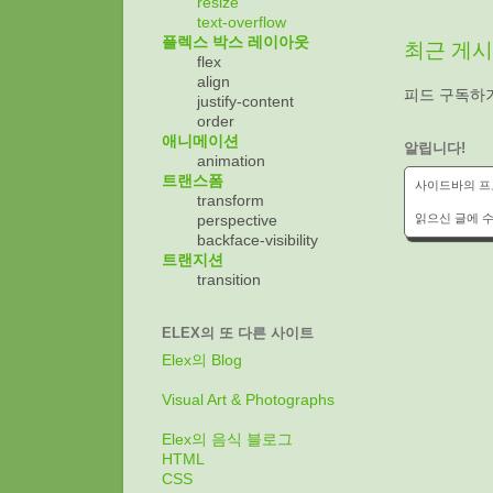
resize
text-overflow
플렉스 박스 레이아웃
최근 게
flex
align
피드 구독하
justify-content
order
애니메이션
알립니다!
animation
트랜스폼
사이드바의 프로
transform
읽으신 글에 수
perspective
backface-visibility
트랜지션
transition
ELEX의 또 다른 사이트
Elex의 Blog
Visual Art & Photographs
Elex의 음식 블로그
HTML
CSS