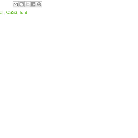
티
,
CSS3
,
font
: