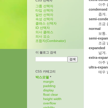
CSS 선택자
아주 
그룹 선택자
condensed
타입 선택자
좁게.
일반 선택자
semi-cond
속성 선택자
클래스 선택자
조금 
ID 선택자
normal
의사 클래스
보통.
의사 요소
semi-expa
조합자(Combinator)
조금 
expanded
이 블로그 검색
넓게.
extra-expa
아주 
ultra-expa
CSS 카테고리
매우 
박스모델
*
margin
padding
display
float
clear
height
width
overflow
visibility