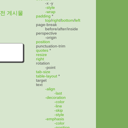
-x
-y
-style
-wrap
전 게시물
padding
*
top
/
right
/
bottom
/
left
page-break
before/after/inside
perspective
-origin
position
punctuation-trim
quotes
*
resize
right
rotation
-point
tab-size
table-layout
*
target
text
-align
-last
-decoration
-color
-line
-skip
-style
-emphasis
-color
-position