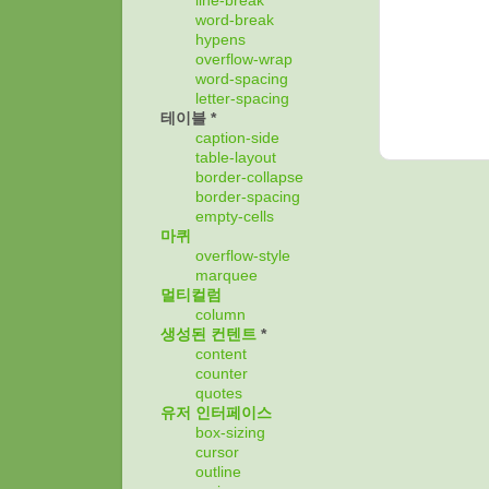
line-break
word-break
hypens
overflow-wrap
word-spacing
letter-spacing
테이블 *
caption-side
table-layout
border-collapse
border-spacing
empty-cells
마퀴
overflow-style
marquee
멀티컬럼
column
생성된 컨텐트
*
content
counter
quotes
유저 인터페이스
box-sizing
cursor
outline