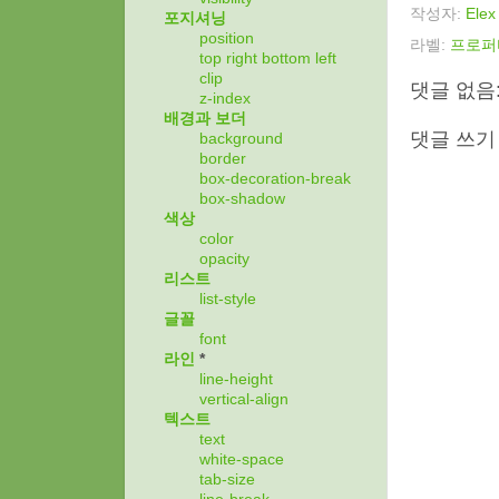
작성자:
Elex
포지셔닝
position
라벨:
프로퍼
top
right
bottom
left
clip
댓글 없음
z-index
배경과 보더
댓글 쓰기
background
border
box-decoration-break
box-shadow
색상
color
opacity
리스트
list-style
글꼴
font
라인
*
line-height
vertical-align
텍스트
text
white-space
tab-size