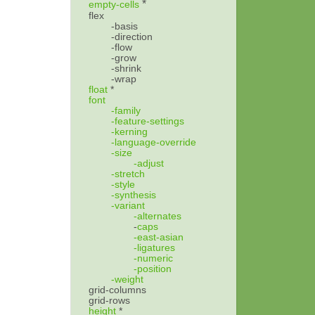
*
empty-cells
flex
-basis
-direction
-flow
-grow
-shrink
-wrap
float
*
font
-family
-feature-settings
-kerning
-language-override
-size
-adjust
-stretch
-style
-synthesis
-variant
-alternates
-
caps
-east-asian
-ligatures
-numeric
-position
-weight
grid-columns
grid-rows
height
*