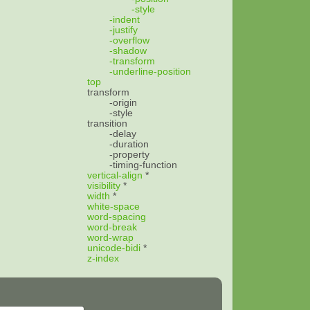
-style
-indent
-justify
-overflow
-shadow
-transform
-underline-position
top
transform
-origin
-style
transition
-delay
-duration
-property
-timing-function
vertical-align
*
visibility
*
width
*
white-space
word-spacing
word-break
word-wrap
unicode-bidi
*
z-index