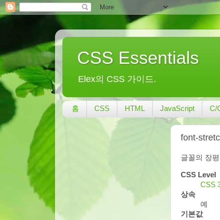
CSS Essentials
Elex의 CSS 가이드.
홈
CSS
HTML
JavaScript
C/
font-stret
글꼴의 장평
CSS Level
CSS 
상속
예
기본값