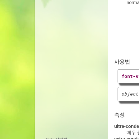
norma
사용법
font-s
object
속성
ultra-cond
매우 
extra-cond