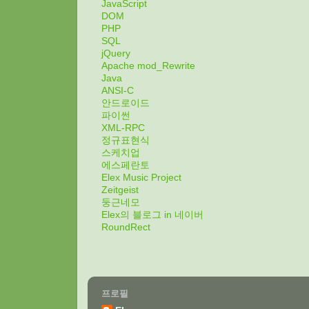
JavaScript
DOM
PHP
SQL
jQuery
Apache mod_Rewrite
Java
ANSI-C
안드로이드
파이썬
XML-RPC
정규표현식
스케치업
에스페란토
Elex Music Project
Zeitgeist
둥근네모
Elex의 블로그 in 네이버
RoundRect
프로필