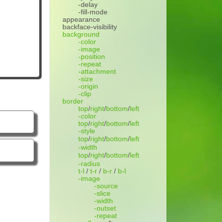
-delay
-fill-mode
appearance
backface-visibility
background
-color
-image
-position
-repeat
-attachment
-size
-origin
-clip
border
top
/
right
/
bottom
/
left
-color
top
/
right
/
bottom
/
left
-style
top
/
right
/
bottom
/
left
-width
top
/
right
/
bottom
/
left
-radius
t-l
/
t-r
/
b-r
/
b-l
-image
-source
-slice
-width
-outset
-repeat