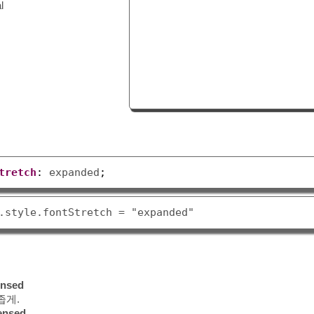
l
tretch
:
 expanded
;
ensed
좁게.
ensed