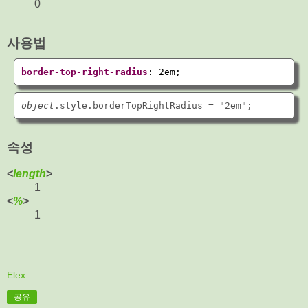
0
사용법
border-top-right-radius
: 2em
;
object
속성
<
length
>
1
<
%
>
1
Elex
공유